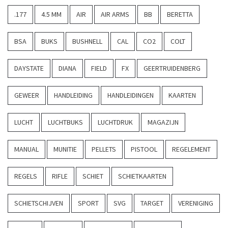
.177
4.5 MM
AIR
AIR ARMS
BB
BERETTA
BSA
BUKS
BUSHNELL
CAL
CO2
COLT
DAYSTATE
DIANA
FIELD
FX
GEERTRUIDENBERG
GEWEER
HANDLEIDING
HANDLEIDINGEN
KAARTEN
LUCHT
LUCHTBUKS
LUCHTDRUK
MAGAZIJN
MANUAL
MUNITIE
PELLETS
PISTOOL
REGELEMENT
REGELS
RIFLE
SCHIET
SCHIETKAARTEN
SCHIETSCHIJVEN
SPORT
SVG
TARGET
VERENIGING