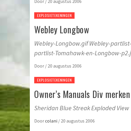
Door
/
20 augustus 2006
EXPLOSIETEKENINGEN
Webley Longbow
Webley-Longbow.gif Webley-partli
partlist-Tomahawk-en-Longbow-p2.
Door
/
20 augustus 2006
EXPLOSIETEKENINGEN
Owner’s Manuals Div merken
Sheridan Blue Streak Exploded View
Door
colani
/
20 augustus 2006