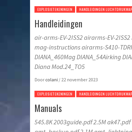
EXPLOSIETEKENINGEN
HANDLEIDINGEN LUCHTDRUKWA
Handleidingen
air-arms-EV-2ISS2 airarms-EV-2ISS2
mag-instructions airarms-S410-TDR
DIANA_460Mag DIANA_54Airking DI
Diana Mod.24_TO5
Door
colani
/
22 november 2023
EXPLOSIETEKENINGEN
HANDLEIDINGEN LUCHTDRUKWA
Manuals
545.8K 2003guide.pdf 2.5M ak47.pdf
amt_backup.pdf 2.1M amt_lightning